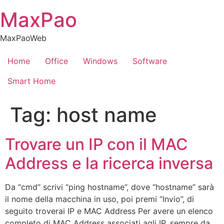
Skip
MaxPao
to
content
MaxPaoWeb
Home
Office
Windows
Software
Smart Home
Tag:
host name
Trovare un IP con il MAC
Address e la ricerca inversa
Da “cmd” scrivi “ping hostname”, dove “hostname” sarà
il nome della macchina in uso, poi premi “Invio”, di
seguito troverai IP e MAC Address Per avere un elenco
completo di MAC Address associati agli IP, sempre da